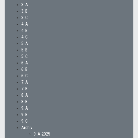
3. A
3. B
3. C
4. A
4. B
4. C
5. A
5. B
5. C
6. A
6. B
6. C
7. A
7. B
8. A
8. B
9. A
9. B
9. C
Archiv
9. A-2025