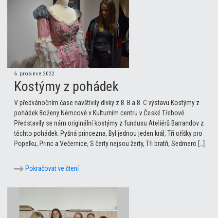
6. prosince 2022
Kostýmy z pohádek
V předvánočním čase navštívily dívky z 8. B a 8. C výstavu Kostýmy z
pohádek Boženy Němcové v Kulturním centru v České Třebové.
Představily se nám originální kostýmy z fundusu Ateliérů Barrandov z
těchto pohádek: Pyšná princezna, Byl jednou jeden král, Tři oříšky pro
Popelku, Princ a Večernice, S čerty nejsou žerty, Tři bratři, Sedmero […]
Pokračovat ve čtení