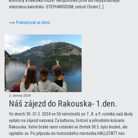
knihovny a několika muzeí. Neopomněli jsme ani nejvýznačnější
vídeňskou katedrálu- STEPHANSDOM, neboli Chrám […]
Pokračovat ve čtení
2. června 2024
Náš zájezd do Rakouska- 1.den.
Ve dnech 30.-31.5. 2024 se 50 němčinářů ze 7., 8. a 9. ročníků naší školy
vydalo na zájezd nazvaný Za kulturou, historií a přírodními krásami
Rakouska. Velmi brzké ranní vstávání ve čtvrtek 30.5. bylo krušné, ale
vyplatilo se. Po příjezdu do historického městečka HALLSTATT nás