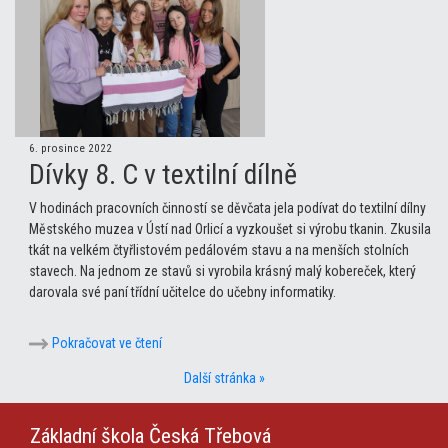
6. prosince 2022
Dívky 8. C v textilní dílně
V hodinách pracovních činností se děvčata jela podívat do textilní dílny
Městského muzea v Ústí nad Orlicí a vyzkoušet si výrobu tkanin. Zkusila
tkát na velkém čtyřlistovém pedálovém stavu a na menších stolních
stavech. Na jednom ze stavů si vyrobila krásný malý kobereček, který
darovala své paní třídní učitelce do učebny informatiky.
Pokračovat ve čtení
Další stránka »
Základní škola
Česká Třebová