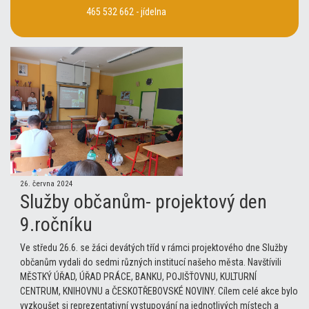
465 532 662 - jídelna
26. června 2024
Služby občanům- projektový den
9.ročníku
Ve středu 26.6. se žáci devátých tříd v rámci projektového dne Služby
občanům vydali do sedmi různých institucí našeho města. Navštívili
MĚSTKÝ ÚŘAD, ÚŘAD PRÁCE, BANKU, POJIŠŤOVNU, KULTURNÍ
CENTRUM, KNIHOVNU a ČESKOTŘEBOVSKÉ NOVINY. Cílem celé akce bylo
vyzkoušet si reprezentativní vystupování na jednotlivých místech a