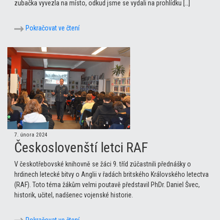
zubačka vyvezla na místo, odkud jsme se vydali na prohlídku […]
Pokračovat ve čtení
7. února 2024
Českoslovenští letci RAF
V českotřebovské knihovně se žáci 9. tříd zúčastnili přednášky o
hrdinech letecké bitvy o Anglii v řadách britského Královského letectva
(RAF). Toto téma žákům velmi poutavě představil PhDr. Daniel Švec,
historik, učitel, nadšenec vojenské historie.
Pokračovat ve čtení