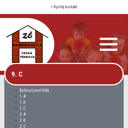
+
Rychlý kontakt
9. C
Budoucí první třídy
1. A
1. B
1. C
2. A
2. B
2. C