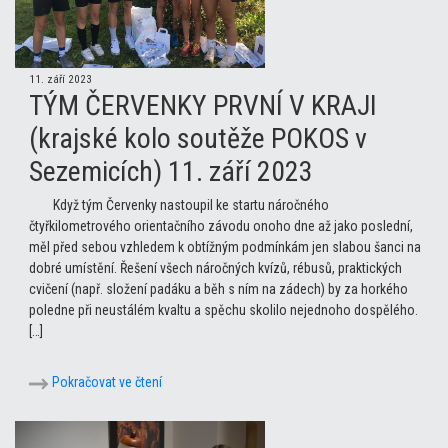
11. září 2023
TÝM ČERVENKY PRVNÍ V KRAJI
(krajské kolo soutěže POKOS v
Sezemicích) 11. září 2023
Když tým Červenky nastoupil ke startu náročného
čtyřkilometrového orientačního závodu onoho dne až jako poslední,
měl před sebou vzhledem k obtížným podmínkám jen slabou šanci na
dobré umístění. Řešení všech náročných kvízů, rébusů, praktických
cvičení (např. složení padáku a běh s ním na zádech) by za horkého
poledne při neustálém kvaltu a spěchu skolilo nejednoho dospělého.
[…]
Pokračovat ve čtení