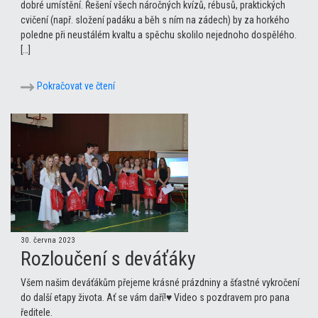
dobré umístění. Řešení všech náročných kvízů, rébusů, praktických
cvičení (např. složení padáku a běh s ním na zádech) by za horkého
poledne při neustálém kvaltu a spěchu skolilo nejednoho dospělého.
[…]
Pokračovat ve čtení
30. června 2023
Rozloučení s deváťáky
Všem našim deváťákům přejeme krásné prázdniny a šťastné vykročení
do další etapy života. Ať se vám daří!♥ Video s pozdravem pro pana
ředitele.