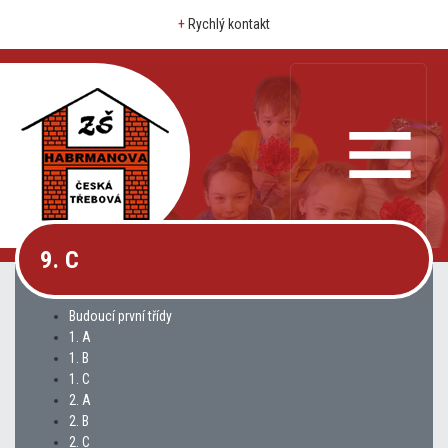
+
Rychlý kontakt
9. C
Budoucí první třídy
1. A
1. B
1. C
2. A
2. B
2. C