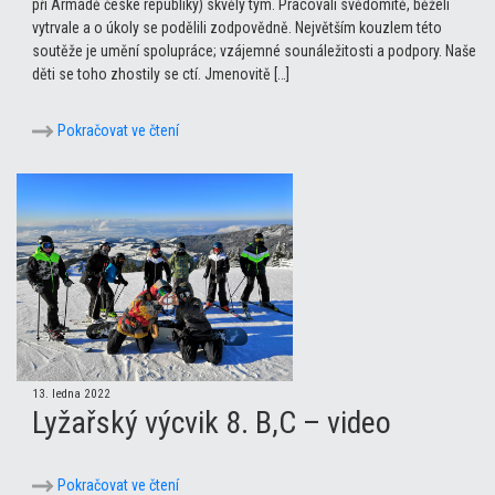
při Armádě české republiky) skvělý tým. Pracovali svědomitě, běželi
vytrvale a o úkoly se podělili zodpovědně. Největším kouzlem této
soutěže je umění spolupráce; vzájemné sounáležitosti a podpory. Naše
děti se toho zhostily se ctí. Jmenovitě […]
Pokračovat ve čtení
13. ledna 2022
Lyžařský výcvik 8. B,C – video
Pokračovat ve čtení