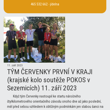
465 532 662 - jídelna
11. září 2023
TÝM ČERVENKY PRVNÍ V KRAJI
(krajské kolo soutěže POKOS v
Sezemicích) 11. září 2023
Když tým Červenky nastoupil ke startu náročného
čtyřkilometrového orientačního závodu onoho dne až jako poslední,
měl před sebou vzhledem k obtížným podmínkám jen slabou šanci na