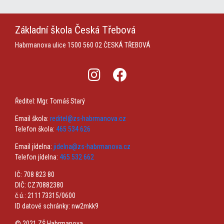
Základní škola
Česká Třebová
Habrmanova ulice 1500
560 02 ČESKÁ TŘEBOVÁ
Ředitel: Mgr. Tomáš Starý
Email škola:
reditel@zs-habrmanova.cz
Telefon škola:
465 534 626
Email jídelna:
jidelna@zs-habrmanova.cz
Telefon jídelna:
465 532 662
IČ: 708 823 80
DIČ: CZ70882380
č.ú.: 211173315/0600
ID datové schránky: nw2mkk9
© 2021 ZŠ Habrmanova