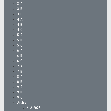
3. A
3. B
3. C
4. A
4. B
4. C
5. A
5. B
5. C
6. A
6. B
6. C
7. A
7. B
8. A
8. B
9. A
9. B
9. C
Archiv
9. A-2025