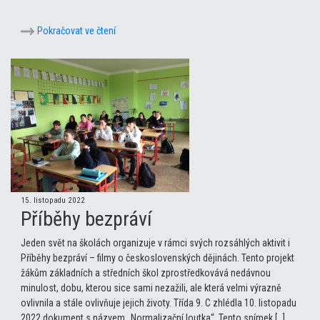
Pokračovat ve čtení
15. listopadu 2022
Příběhy bezpráví
Jeden svět na školách organizuje v rámci svých rozsáhlých aktivit i
Příběhy bezpráví – filmy o československých dějinách. Tento projekt
žákům základních a středních škol zprostředkovává nedávnou
minulost, dobu, kterou sice sami nezažili, ale která velmi výrazně
ovlivnila a stále ovlivňuje jejich životy. Třída 9. C zhlédla 10. listopadu
2022 dokument s názvem „Normalizační loutka“. Tento snímek […]