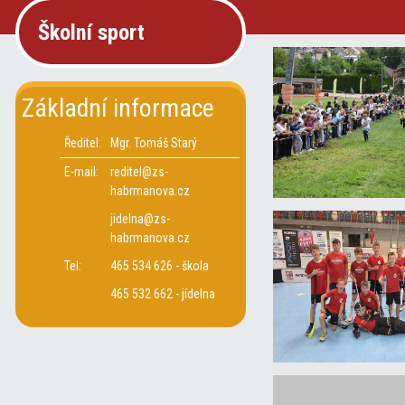
Školní sport
Základní informace
Ředitel:
Mgr. Tomáš Starý
E-mail:
reditel@zs-
habrmanova.cz
jidelna@zs-
habrmanova.cz
Tel:
465 534 626 - škola
465 532 662 - jídelna