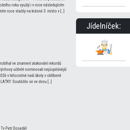
ošního roku využijí i v roce následujícím.
tošním roce stačily na krásné 3. místo v […]
Jídelníček:
probíhal ve znamení atakování rekordů
 výchovy učitelé nominovali nejúspěšnější
2026 v tělocvičně naší školy v oblíbené
 LAŤKY. Soutěžilo se ve dvou […]
el Tv Petr Doseděl