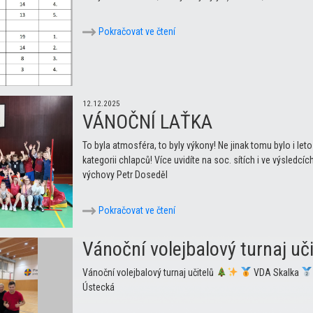
Pokračovat ve čtení
12.12.2025
VÁNOČNÍ LAŤKA
To byla atmosféra, to byly výkony! Ne jinak tomu bylo i le
kategorii chlapců! Více uvidíte na soc. sítích i ve výsledc
výchovy Petr Doseděl
Pokračovat ve čtení
Vánoční volejbalový turnaj uči
Vánoční volejbalový turnaj učitelů
VDA Skalka
Ústecká