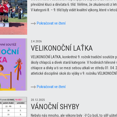
převážně kluci a děvčata 6. tříd. Věříme, že zkušenosti z let
V kategorii 8. – 9. tříd byly vidět kvalitní výkony, které v le
Pokračovat ve čtení
2.4.2026
VELIKONOČNÍ LAŤKA
VELIKONOČNÍ LAŤKA, konkrétně 9. ročník tradiční soutěže 
školy chlapců a dívek starší kategorie. V hodinách tělesné
chlapce a dívky a ti se mezi sebou utkali ve středu 01. 04. 
atletické disciplíně skok do výšky v 9. ročníku VELIKONOČNÍ
Pokračovat ve čtení
20.12.2025
VÁNOČNÍ SHYBY
Nebylo nás mnoho, ale výkony byly :-)! Co bolí, to sílí! učit