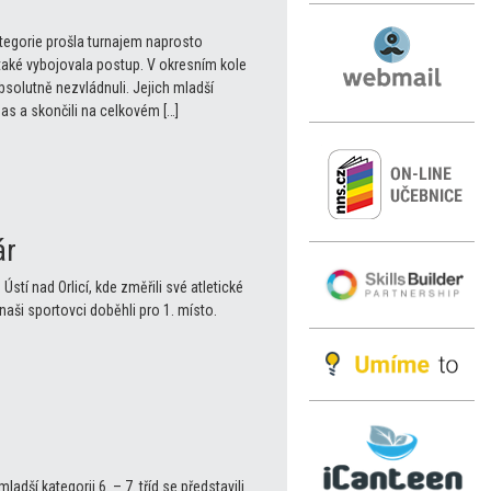
tegorie prošla turnajem naprosto
 také vybojovala postup. V okresním kole
bsolutně nezvládnuli. Jejich mladší
ápas a skončili na celkovém […]
ár
Ústí nad Orlicí, kde změřili své atletické
naši sportovci doběhli pro 1. místo.
adší kategorii 6. – 7. tříd se představili