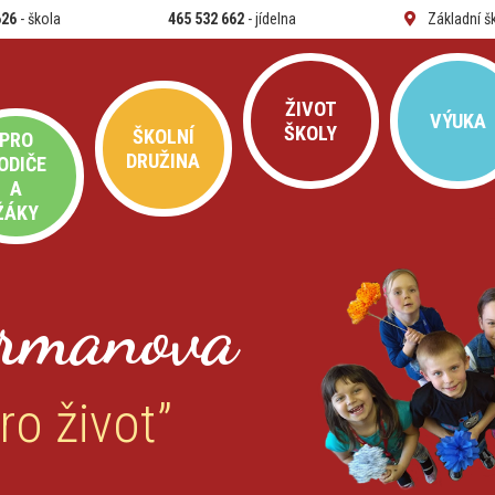
626
- škola
465 532 662
- jídelna
Základní š
ŽIVOT
VÝUKA
ŠKOLY
ŠKOLNÍ
PRO
DRUŽINA
ODIČE
A
ŽÁKY
rmanova
ro život”