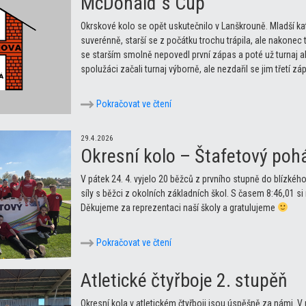
McDonald´s Cup
Okrskové kolo se opět uskutečnilo v Lanškrouně. Mladší ka
suverénně, starší se z počátku trochu trápila, ale nakonec
se starším smolně nepovedl první zápas a poté už turnaj a
spolužáci začali turnaj výborně, ale nezdařil se jim třetí z
Pokračovat ve čtení
29.4.2026
Okresní kolo – Štafetový poh
V pátek 24. 4. vyjelo 20 běžců z prvního stupně do blízkého 
síly s běžci z okolních základních škol. S časem 8:46,01 si 
Děkujeme za reprezentaci naší školy a gratulujeme
Pokračovat ve čtení
Atletické čtyřboje 2. stupěň
Okresní kola v atletickém čtyřboji jsou úspěšně za námi. V ml