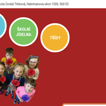
kola Česká Třebová, Habrmanova ulice 1500, 560 02
ŠKOLNÍ
JÍDELNA
TŘÍDY