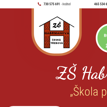
730 575 691
- ředitel
465 534 
R
ZŠ Hab
„Škola p