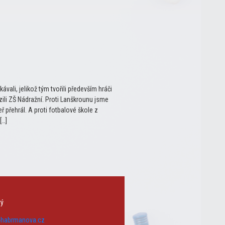
ávali, jelikož tým tvořili především hráči
ili ZŠ Nádražní. Proti Lanškrounu jsme
 přehrál. A proti fotbalové škole z
[…]
rý
s-habrmanova.cz