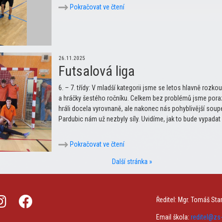
Pokračovat ve čtení
26.11.2025
Futsalová liga
6. – 7. třídy: V mladší kategorii jsme se letos hlavně rozkouk
a hráčky šestého ročníku. Celkem bez problémů jsme poraz
hráli docela vyrovnaně, ale nakonec nás pohyblivější soupeř
Pardubic nám už nezbyly síly. Uvidíme, jak to bude vypadat 
Pokračovat ve čtení
Další stránka »
Ředitel: Mgr. Tomáš Sta
Email škola:
reditel@z