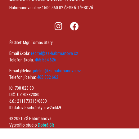
Habrmanova ulice 1500
560 02 ČESKÁ TŘEBOVÁ
Ředitel: Mgr. Tomáš Starý
Email škola:
reditel@zs-habrmanova.cz
Telefon škola:
465 534 626
Email jídelna:
jidelna@zs-habrmanova.cz
Telefon jídelna:
465 532 662
IČ: 708 823 80
DIČ: CZ70882380
č.ú.: 211173315/0600
ID datové schránky: nw2mkk9
© 2021 ZŠ Habrmanova
Vytvořilo studio
Dobrá Síť