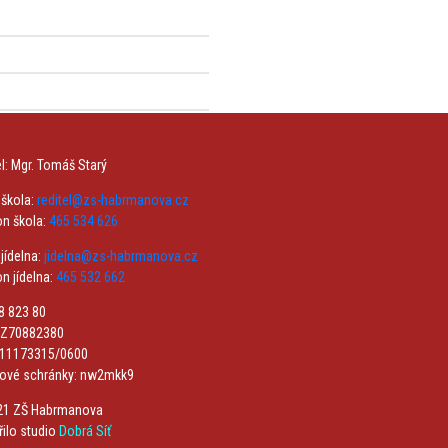
el: Mgr. Tomáš Starý
 škola:
reditel@zs-habrmanova.cz
on škola:
465 534 626
jídelna:
jidelna@zs-habrmanova.cz
on jídelna:
465 532 662
08 823 80
CZ70882380
 211173315/0600
tové schránky: nw2mkk9
21 ZŠ Habrmanova
řilo studio
Dobrá Síť