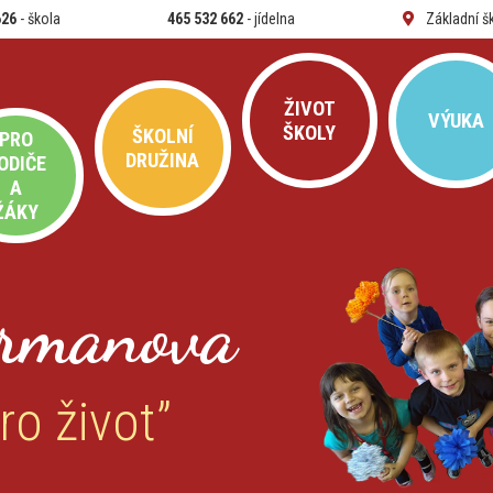
626
- škola
465 532 662
- jídelna
Základní š
ŽIVOT
VÝUKA
ŠKOLY
ŠKOLNÍ
PRO
DRUŽINA
ODIČE
A
ŽÁKY
rmanova
ro život”