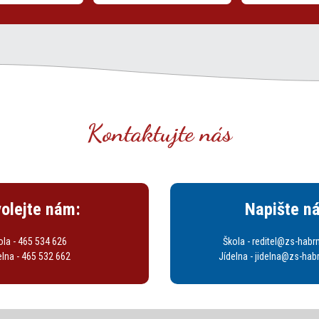
Kontaktujte nás
olejte nám:
Napište n
ola - 465 534 626
Škola - reditel@zs-hab
elna - 465 532 662
Jídelna - jidelna@zs-ha