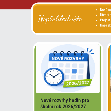
Nové ro
Úřední 
Nepřehlédněte
Projekt
Naše šk
Nové rozvrhy hodin pro
školní rok 2026/2027