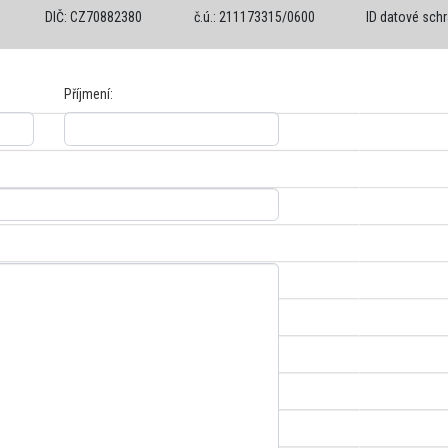
DIČ: CZ70882380
č.ú.: 211173315/0600
ID datové sch
Příjmení: