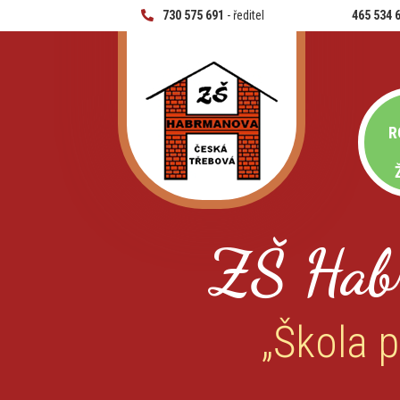
730 575 691
- ředitel
465 534 
R
ZŠ Hab
„Škola p