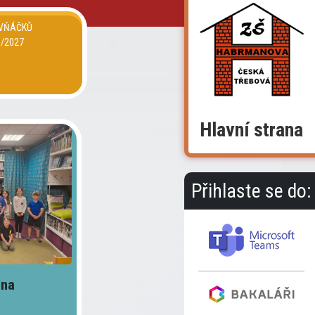
RVŇÁČKŮ
6/2027
Hlavní strana
Přihlaste se do:
 na