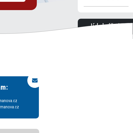
Jídelníček:
ám:
rmanova.cz
brmanova.cz