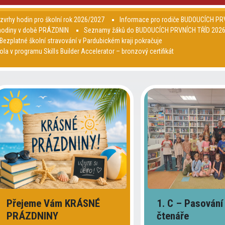
zvrhy hodin pro školní rok 2026/2027
Informace pro rodiče BUDOUCÍCH P
hodiny v době PRÁZDNIN
Seznamy žáků do BUDOUCÍCH PRVNÍCH TŘÍD 202
 Bezplatné školní stravování v Pardubickém kraji pokračuje
ola v programu Skills Builder Accelerator – bronzový certifikát
Přejeme Vám KRÁSNÉ
1. C – Pasování
PRÁZDNINY
čtenáře