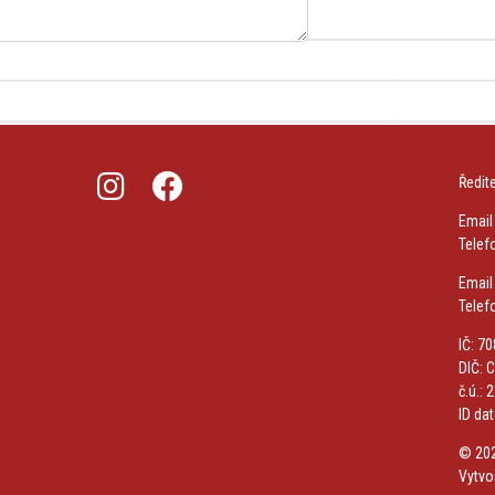
Ředit
Email
Telef
Email 
Telef
IČ: 7
DIČ: 
č.ú.:
ID da
© 20
Vytvo