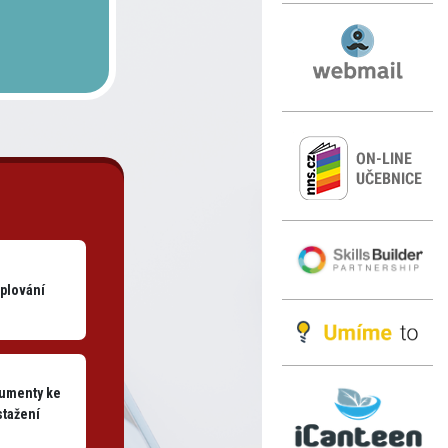
plování
umenty ke
stažení