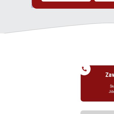
Zav
Šk
Jíd