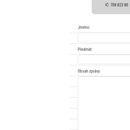
IČ: 708 823 80
Jméno:
Předmět:
Obsah zprávy: