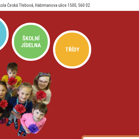
kola Česká Třebová, Habrmanova ulice 1500, 560 02
ŠKOLNÍ
JÍDELNA
TŘÍDY