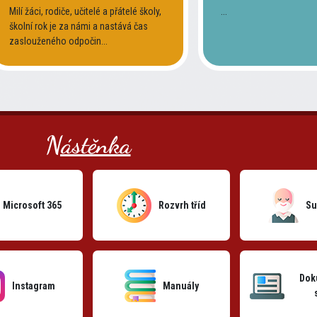
Milí žáci, rodiče, učitelé a přátelé školy,
...
školní rok je za námi a nastává čas
zaslouženého odpočin...
Nástěnka
Microsoft 365
Rozvrh tříd
Su
Dok
Instagram
Manuály