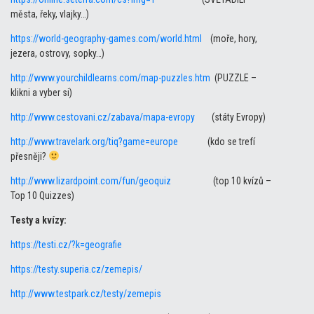
města, řeky, vlajky…)
https://world-geography-games.com/world.html
(moře, hory,
jezera, ostrovy, sopky…)
http://www.yourchildlearns.com/map-puzzles.htm
(PUZZLE –
klikni a vyber si)
http://www.cestovani.cz/zabava/mapa-evropy
(státy Evropy)
http://www.travelark.org/tiq?game=europe
(kdo se trefí
přesněji?
http://www.lizardpoint.com/fun/geoquiz
(top 10 kvízů –
Top 10 Quizzes)
Testy a kvízy:
https://testi.cz/?k=geografie
https://testy.superia.cz/zemepis/
http://www.testpark.cz/testy/zemepis