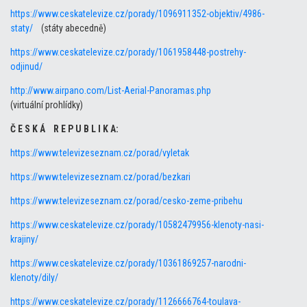
https://www.ceskatelevize.cz/porady/1096911352-objektiv/4986-
staty/
(státy abecedně)
https://www.ceskatelevize.cz/porady/1061958448-postrehy-
odjinud/
http://www.airpano.com/List-Aerial-Panoramas.php
(virtuální prohlídky)
Č E S K Á R E P U B L I K A:
https://www.televizeseznam.cz/porad/vyletak
https://www.televizeseznam.cz/porad/bezkari
https://www.televizeseznam.cz/porad/cesko-zeme-pribehu
https://www.ceskatelevize.cz/porady/10582479956-klenoty-nasi-
krajiny/
https://www.ceskatelevize.cz/porady/10361869257-narodni-
klenoty/dily/
https://www.ceskatelevize.cz/porady/1126666764-toulava-