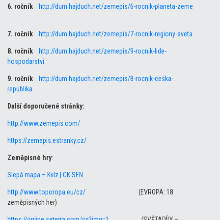
6. ročník
http://dum.hajduch.net/zemepis/6-rocnik-planeta-zeme
7. ročník
http://dum.hajduch.net/zemepis/7-rocnik-regiony-sveta
8. ročník
http://dum.hajduch.net/zemepis/9-rocnik-lide-
hospodarstvi
9. ročník
http://dum.hajduch.net/zemepis/8-rocnik-ceska-
republika
Další doporučené stránky:
http://www.zemepis.com/
https://zemepis.estranky.cz/
Zeměpisné hry
:
Slepá mapa – Kvíz | CK SEN
http://www.toporopa.eu/cz/
(EVROPA: 18
zeměpisných her)
https://online.seterra.com/cs?img=1
(SVĚTADÍLY –