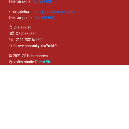
Telefon škola:
465 534 626
Email jídelna:
jidelna@zs-habrmanova.cz
Telefon jídelna:
465 532 662
IČ: 708 823 80
DIČ: CZ70882380
č.ú.: 211173315/0600
ID datové schránky: nw2mkk9
© 2021 ZŠ Habrmanova
Vytvořilo studio
Dobrá Síť