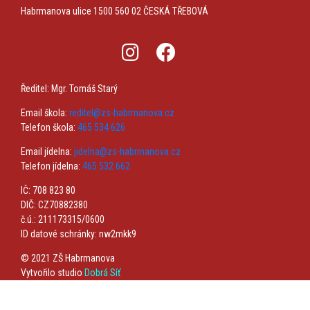
Habrmanova ulice 1500
560 02 ČESKÁ TŘEBOVÁ
Ředitel: Mgr. Tomáš Starý
Email škola:
reditel@zs-habrmanova.cz
Telefon škola:
465 534 626
Email jídelna:
jidelna@zs-habrmanova.cz
Telefon jídelna:
465 532 662
IČ: 708 823 80
DIČ: CZ70882380
č.ú.: 211173315/0600
ID datové schránky: nw2mkk9
© 2021 ZŠ Habrmanova
Vytvořilo studio
Dobrá Síť