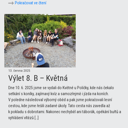
Pokračovat ve čtení
13. června 2025
Výlet 8. B – Květná
Dne 10. 6. 2025 jsme se vydali do Květné u Poličky, kde nás čekalo
setkání s koníky, zajímavý kvíz a samozřejmě i jízda na koních.
V poledne následoval výborný oběd a pak jsme pokračovali lesní
cestou, kde jsme řešili zadané úkoly. Tato cesta nás zavedla až
k pokladu s dobrotami. Nakonec nechyběl ani táborák, opékání buřtů a
vyhlášení vítězů […]