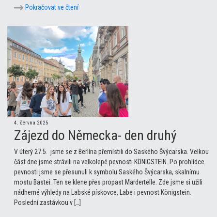
Pokračovat ve čtení
4. června 2025
Zájezd do Německa- den druhý
V úterý 27.5. jsme se z Berlína přemístili do Saského Švýcarska. Velkou
část dne jsme strávili na velkolepé pevnosti KÖNIGSTEIN. Po prohlídce
pevnosti jsme se přesunuli k symbolu Saského Švýcarska, skalnímu
mostu Bastei. Ten se klene přes propast Mardertelle. Zde jsme si užili
nádherné výhledy na Labské pískovce, Labe i pevnost Königstein.
Poslední zastávkou v […]