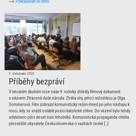
Pokračovat ve čtení
7. listopadu 2025
Příběhy bezpráví
V letošním školním roce naše 9. ročníky zhlédly filmový dokument
s názvem Ztracená duše národa: Ztráta víry, jehož režisérkou je Olga
Sommerová. Film zobrazil komunistický režim ihned po jeho nástupu k
moci, kdy se snažil oslabit pozici katolické církve. Do vězení bylo tehdy
odvlečeno přes deset tisíc řeholníků. Komunistická propaganda chtěla
přesvědčit obyvatele Československa o vazbách české […]