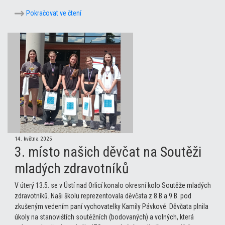
Pokračovat ve čtení
14. května 2025
3. místo našich děvčat na Soutěži
mladých zdravotníků
V úterý 13.5. se v Ústí nad Orlicí konalo okresní kolo Soutěže mladých
zdravotníků. Naši školu reprezentovala děvčata z 8.B a 9.B. pod
zkušeným vedením paní vychovatelky Kamily Pávkové. Děvčata plnila
úkoly na stanovištích soutěžních (bodovaných) a volných, která