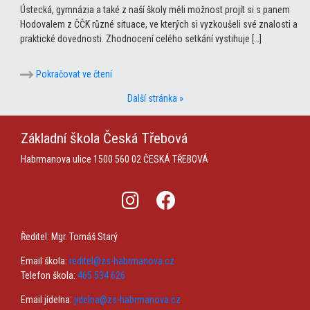
Ústecká, gymnázia a také z naší školy měli možnost projít si s panem
Hodovalem z ČČK různé situace, ve kterých si vyzkoušeli své znalosti a
praktické dovednosti. Zhodnocení celého setkání vystihuje […]
Pokračovat ve čtení
Další stránka »
Základní škola
Česká Třebová
Habrmanova ulice 1500
560 02 ČESKÁ TŘEBOVÁ
Ředitel: Mgr. Tomáš Starý
Email škola:
reditel@zs-habrmanova.cz
Telefon škola:
465 534 626
Email jídelna:
jidelna@zs-habrmanova.cz