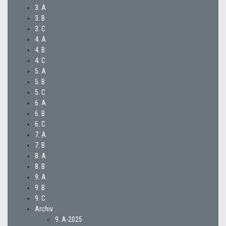
3. A
3. B
3. C
4. A
4. B
4. C
5. A
5. B
5. C
6. A
6. B
6. C
7. A
7. B
8. A
8. B
9. A
9. B
9. C
Archiv
9. A-2025