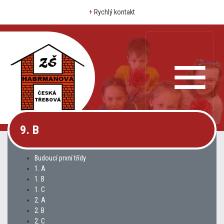
+
Rychlý kontakt
9. B
Budoucí první třídy
1. A
1. B
1. C
2. A
2. B
2. C