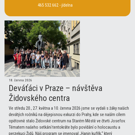
465 532 662 - jídelna
18. června 2026
Deváťáci v Praze – návštěva
Židovského centra
Ve středu 20., 27. května a 10. června 2026 jsme se vydali s žáky našich
devátých ročníků na dějepisnou exkurzi do Prahy, kde se naším cílem
opětovně stalo Židovské centrum na Starém Městě ve čtvrti Josefov.
Tématem našeho setkání tentokráte bylo povídání o holocaustu a
perzekuci Židů. Náš program se jmenoval „Hanin kufřík,“ který