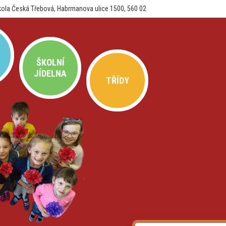
kola Česká Třebová, Habrmanova ulice 1500, 560 02
ŠKOLNÍ
JÍDELNA
TŘÍDY