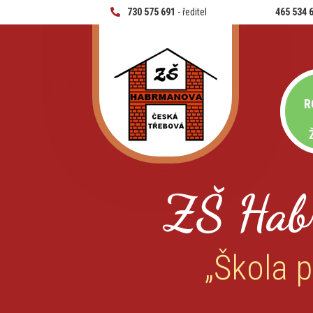
730 575 691
- ředitel
465 534 
R
ZŠ Hab
„Škola p