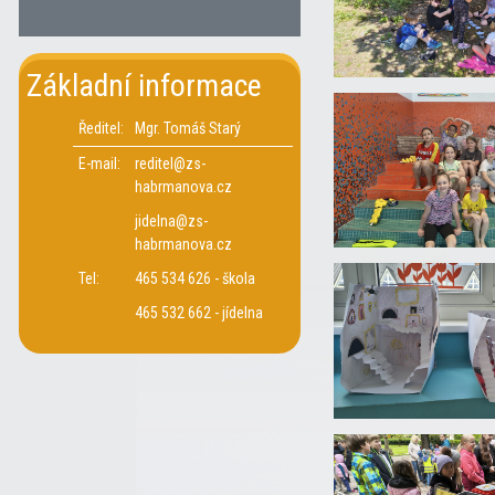
Základní informace
Ředitel:
Mgr. Tomáš Starý
E-mail:
reditel@zs-
habrmanova.cz
jidelna@zs-
habrmanova.cz
Tel:
465 534 626 - škola
465 532 662 - jídelna