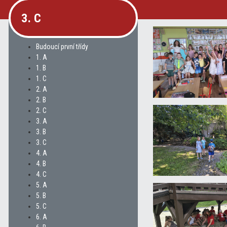
3. C
Budoucí první třídy
1. A
1. B
1. C
2. A
2. B
2. C
3. A
3. B
3. C
4. A
4. B
4. C
5. A
5. B
5. C
6. A