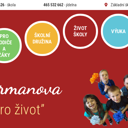
626
- škola
465 532 662
- jídelna
Základní š
ŽIVOT
VÝUKA
ŠKOLY
ŠKOLNÍ
PRO
DRUŽINA
ODIČE
A
ŽÁKY
rmanova
ro život”