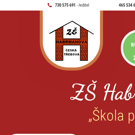
730 575 691
- ředitel
465 534 
R
ZŠ Hab
„Škola p