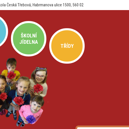
kola Česká Třebová, Habrmanova ulice 1500, 560 02
ŠKOLNÍ
JÍDELNA
TŘÍDY