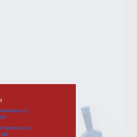
rý
s-habrmanova.cz
626
zs-habrmanova.cz
 662