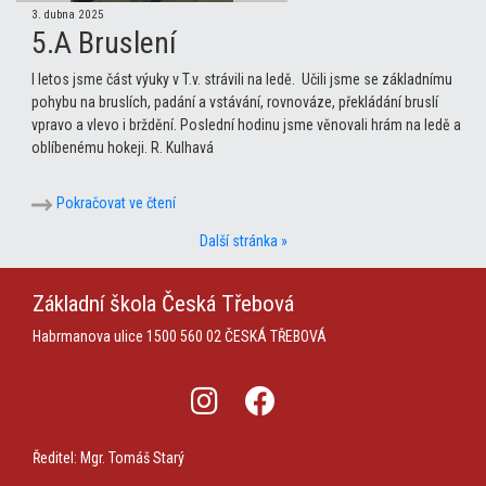
3. dubna 2025
5.A Bruslení
I letos jsme část výuky v T.v. strávili na ledě. Učili jsme se základnímu
pohybu na bruslích, padání a vstávání, rovnováze, překládání bruslí
vpravo a vlevo i brždění. Poslední hodinu jsme věnovali hrám na ledě a
oblíbenému hokeji. R. Kulhavá
Pokračovat ve čtení
Další stránka »
Základní škola
Česká Třebová
Habrmanova ulice 1500
560 02 ČESKÁ TŘEBOVÁ
Ředitel: Mgr. Tomáš Starý