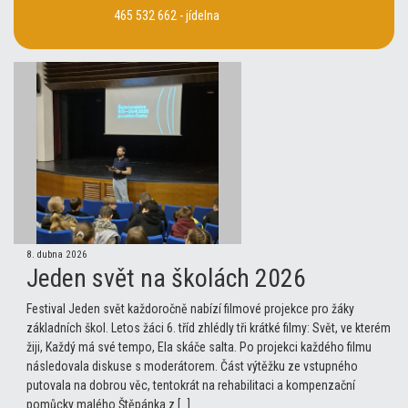
465 532 662 - jídelna
8. dubna 2026
Jeden svět na školách 2026
Festival Jeden svět každoročně nabízí filmové projekce pro žáky
základních škol. Letos žáci 6. tříd zhlédly tři krátké filmy: Svět, ve kterém
žiji, Každý má své tempo, Ela skáče salta. Po projekci každého filmu
následovala diskuse s moderátorem. Část výtěžku ze vstupného
putovala na dobrou věc, tentokrát na rehabilitaci a kompenzační
pomůcky malého Štěpánka z […]