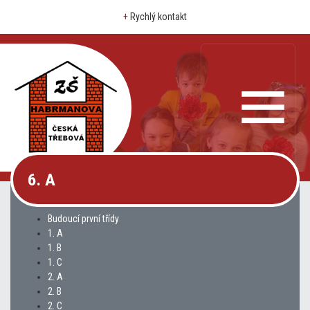
+
Rychlý kontakt
6. A
Budoucí první třídy
1. A
1. B
1. C
2. A
2. B
2. C