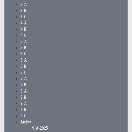
3. A
3. B
3. C
4. A
4. B
4. C
5. A
5. B
5. C
6. A
6. B
6. C
7. A
7. B
8. A
8. B
9. A
9. B
9. C
Archiv
9. A-2025