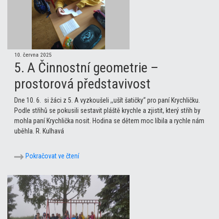
10. června 2025
5. A Činnostní geometrie –
prostorová představivost
Dne 10. 6. si žáci z 5. A vyzkoušeli ,,ušít šatičky“ pro paní Krychličku.
Podle střihů se pokusili sestavit pláště krychle a zjistit, který střih by
mohla paní Krychlička nosit. Hodina se dětem moc líbila a rychle nám
uběhla. R. Kulhavá
Pokračovat ve čtení