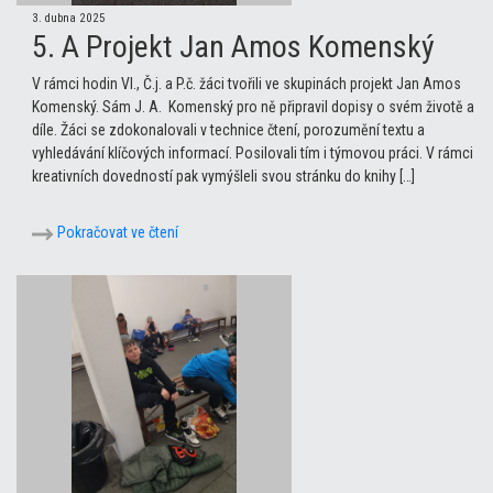
3. dubna 2025
5. A Projekt Jan Amos Komenský
V rámci hodin Vl., Č.j. a P.č. žáci tvořili ve skupinách projekt Jan Amos
Komenský. Sám J. A. Komenský pro ně připravil dopisy o svém životě a
díle. Žáci se zdokonalovali v technice čtení, porozumění textu a
vyhledávání klíčových informací. Posilovali tím i týmovou práci. V rámci
kreativních dovedností pak vymýšleli svou stránku do knihy […]
Pokračovat ve čtení