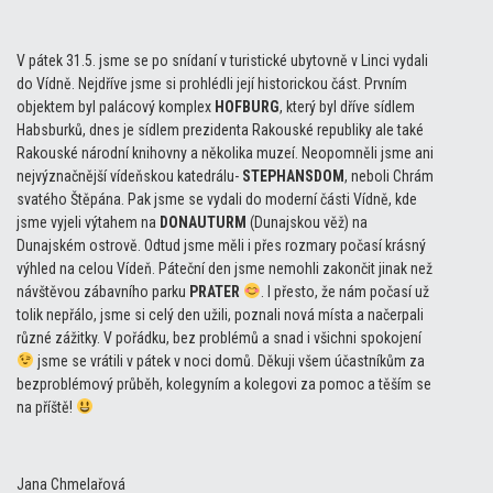
V pátek 31.5. jsme se po snídaní v turistické ubytovně v Linci vydali
do Vídně. Nejdříve jsme si prohlédli její historickou část. Prvním
objektem byl palácový komplex
HOFBURG
, který byl dříve sídlem
Habsburků, dnes je sídlem prezidenta Rakouské republiky ale také
Rakouské národní knihovny a několika muzeí. Neopomněli jsme ani
nejvýznačnější vídeňskou katedrálu-
STEPHANSDOM
, neboli Chrám
svatého Štěpána. Pak jsme se vydali do moderní části Vídně, kde
jsme vyjeli výtahem na
DONAUTURM
(Dunajskou věž) na
Dunajském ostrově. Odtud jsme měli i přes rozmary počasí krásný
výhled na celou Vídeň. Páteční den jsme nemohli zakončit jinak než
návštěvou zábavního parku
PRATER
. I přesto, že nám počasí už
tolik nepřálo, jsme si celý den užili, poznali nová místa a načerpali
různé zážitky. V pořádku, bez problémů a snad i všichni spokojení
jsme se vrátili v pátek v noci domů. Děkuji všem účastníkům za
bezproblémový průběh, kolegyním a kolegovi za pomoc a těším se
na příště!
Jana Chmelařová