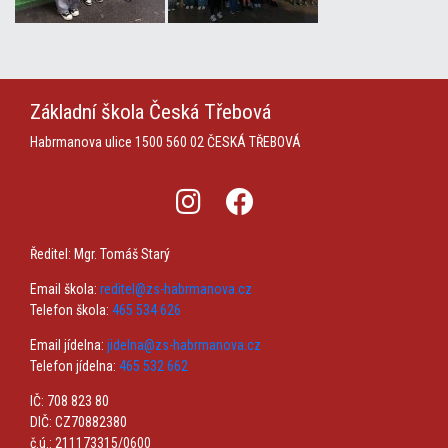
Základní škola
Česká Třebová
Habrmanova ulice 1500
560 02 ČESKÁ TŘEBOVÁ
Ředitel: Mgr. Tomáš Starý
Email škola:
reditel@zs-habrmanova.cz
Telefon škola:
465 534 626
Email jídelna:
jidelna@zs-habrmanova.cz
Telefon jídelna:
465 532 662
IČ: 708 823 80
DIČ: CZ70882380
č.ú.: 211173315/0600