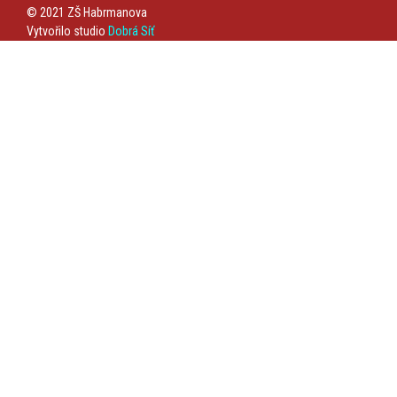
© 2021 ZŠ Habrmanova
Vytvořilo studio
Dobrá Síť