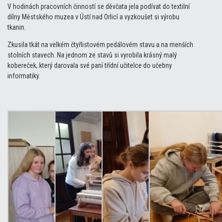
V hodinách pracovních činností se děvčata jela podívat do textilní
dílny Městského muzea v Ústí nad Orlicí a vyzkoušet si výrobu
tkanin.
Zkusila tkát na velkém čtyřlistovém pedálovém stavu a na menších
stolních stavech. Na jednom ze stavů si vyrobila krásný malý
kobereček, který darovala své paní třídní učitelce do učebny
informatiky.