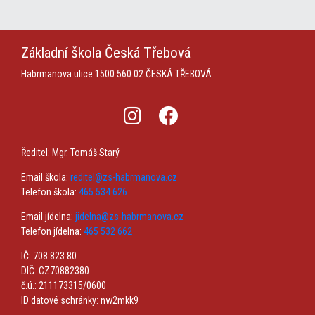
Základní škola
Česká Třebová
Habrmanova ulice 1500
560 02 ČESKÁ TŘEBOVÁ
Ředitel: Mgr. Tomáš Starý
Email škola:
reditel@zs-habrmanova.cz
Telefon škola:
465 534 626
Email jídelna:
jidelna@zs-habrmanova.cz
Telefon jídelna:
465 532 662
IČ: 708 823 80
DIČ: CZ70882380
č.ú.: 211173315/0600
ID datové schránky: nw2mkk9