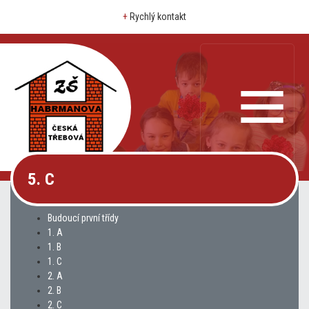
+
Rychlý kontakt
5. C
Budoucí první třídy
1. A
1. B
1. C
2. A
2. B
2. C