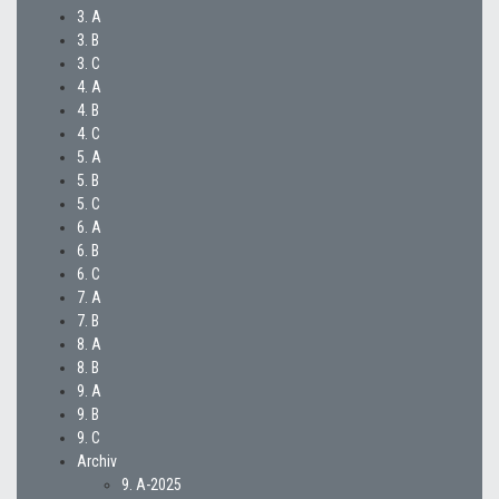
3. A
3. B
3. C
4. A
4. B
4. C
5. A
5. B
5. C
6. A
6. B
6. C
7. A
7. B
8. A
8. B
9. A
9. B
9. C
Archiv
9. A-2025