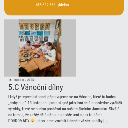
465 532 662 - jídelna
16. listopadu 2025
5.C Vánoční dílny
I když je teprve listopad, připravujeme se na Vánoce, které tu budou
„coby dup“. 13. listopadu jsme stejně jako loni celé dopoledne vyráběli
výrobky, které se budou prodávat na našem školním Jarmarku. Skvělé
na tom je, že každý dělá něco, co dobře umí a pak to dáme
DOHROMADY
Letos jsme vyrobili krásné hvězdy, andílky […]