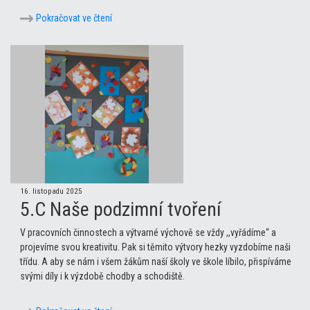
Pokračovat ve čtení
16. listopadu 2025
5.C Naše podzimní tvoření
V pracovních činnostech a výtvarné výchově se vždy ,,vyřádíme“ a
projevíme svou kreativitu. Pak si těmito výtvory hezky vyzdobíme naši
třídu. A aby se nám i všem žákům naší školy ve škole líbilo, přispíváme
svými díly i k výzdobě chodby a schodiště.