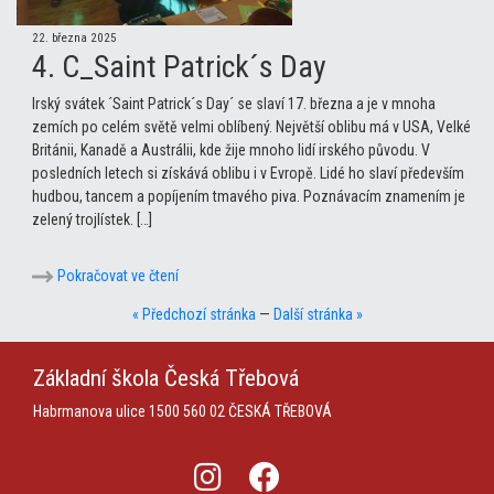
22. března 2025
4. C_Saint Patrick´s Day
Irský svátek ´Saint Patrick´s Day´ se slaví 17. března a je v mnoha
zemích po celém světě velmi oblíbený. Největší oblibu má v USA, Velké
Británii, Kanadě a Austrálii, kde žije mnoho lidí irského původu. V
posledních letech si získává oblibu i v Evropě. Lidé ho slaví především
hudbou, tancem a popíjením tmavého piva. Poznávacím znamením je
zelený trojlístek. […]
Pokračovat ve čtení
« Předchozí stránka
—
Další stránka »
Základní škola
Česká Třebová
Habrmanova ulice 1500
560 02 ČESKÁ TŘEBOVÁ