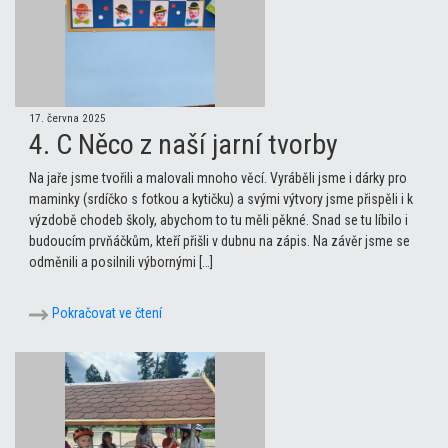
17. června 2025
4. C Něco z naší jarní tvorby
Na jaře jsme tvořili a malovali mnoho věcí. Vyráběli jsme i dárky pro
maminky (srdíčko s fotkou a kytičku) a svými výtvory jsme přispěli i k
výzdobě chodeb školy, abychom to tu měli pěkné. Snad se tu líbilo i
budoucím prvňáčkům, kteří přišli v dubnu na zápis. Na závěr jsme se
odměnili a posilnili výbornými […]
Pokračovat ve čtení