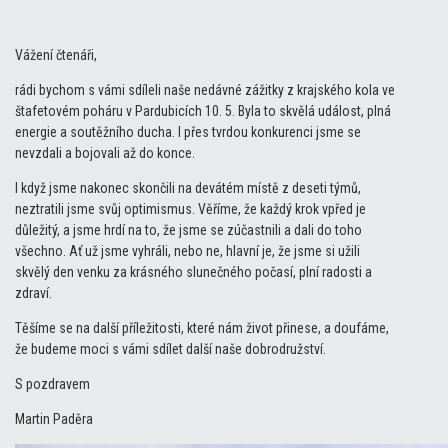
Vážení čtenáři,
rádi bychom s vámi sdíleli naše nedávné zážitky z krajského kola ve
štafetovém poháru v Pardubicích 10. 5. Byla to skvělá událost, plná
energie a soutěžního ducha. I přes tvrdou konkurenci jsme se
nevzdali a bojovali až do konce.
I když jsme nakonec skončili na devátém místě z deseti týmů,
neztratili jsme svůj optimismus. Věříme, že každý krok vpřed je
důležitý, a jsme hrdí na to, že jsme se zúčastnili a dali do toho
všechno. Ať už jsme vyhráli, nebo ne, hlavní je, že jsme si užili
skvělý den venku za krásného slunečného počasí, plní radosti a
zdraví.
Těšíme se na další příležitosti, které nám život přinese, a doufáme,
že budeme moci s vámi sdílet další naše dobrodružství.
S pozdravem
Martin Paděra