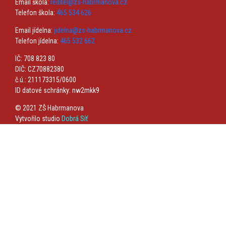
Email škola:
reditel@zs-habrmanova.cz
Telefon škola:
465 534 626
Email jídelna:
jidelna@zs-habrmanova.cz
Telefon jídelna:
465 532 662
IČ: 708 823 80
DIČ: CZ70882380
č.ú.: 211173315/0600
ID datové schránky: nw2mkk9
© 2021 ZŠ Habrmanova
Vytvořilo studio
Dobrá Síť