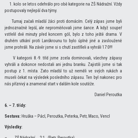
1. kolo se letos odehrálo pro obě kategorie na ZŠ Nádražní. Vždy
postupovaly nejlepší dva týmy.
Turnaj začali mladší žáci proti domácím. Celý zápas jsme byli
jednoznačně lepší, ale neproměňovali jsme šance. A když soupeř
vstřelil dvě minuty před koncem gól, bylo z toho ještě drama. V
druhém utkání proti Lanškrounu to bylo úplně jiné a zaslouženě
jsme prohráli. Na závěr jsme si s chutí zastříleli a vyhráli 17:0!!!
V kategorii 8.-9. tříd jsme zcela dominovali, všechny zápasy
vyhráli a dokonce nedostali ani jednu branku. Zajistili jsme si tak
postup z 1. místa. Zato mladší to už neměli ve svých rukách a
museli čekat na výsledek posledního zápasu. Ten byl nakonec pro
nás příznivý a znamenal start v dalším kole soutěže.
Daniel Peroutka
6. – 7. třídy:
Sestava:
Hruška – Pácl, Peroutka, Peterka, Petr, Maco, Vencl
Výsledky:
– ZŠ Nádražní 2:1 (Petr, Peroutka)