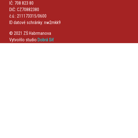
IČ: 708 823 80
DIČ: CZ70882380
č.ú.: 211173315/0600
ID datové schránky: nw2mkk9
© 2021 ZŠ Habrmanova
Vytvořilo studio
Dobrá Síť