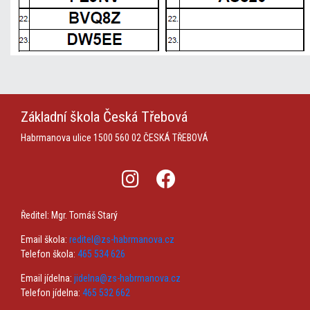
Základní škola
Česká Třebová
Habrmanova ulice 1500
560 02 ČESKÁ TŘEBOVÁ
Ředitel: Mgr. Tomáš Starý
Email škola:
reditel@zs-habrmanova.cz
Telefon škola:
465 534 626
Email jídelna:
jidelna@zs-habrmanova.cz
Telefon jídelna:
465 532 662