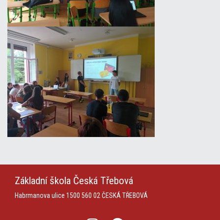
Základní škola
Česká Třebová
Habrmanova ulice 1500
560 02 ČESKÁ TŘEBOVÁ