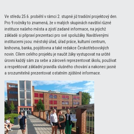
Ve středu 25.6. proběhl v rámci 2. stupně již tradiční projektový den.
Pro 9.ročníky to znamená, že v malých skupinách navštíví různé
instituce našeho města a zjistí zadané informace, na jejichž
základě si připraví prezentaci pro své spolužáky. Navštívenými
institucemi jsou: městský úřad, úřad práce, kulturní centrum,
knihovna, banka, pojišťovna a také redakce Českotřebovských
novin. Cílem celého projektu je naučit žáky vystupovat na určité
úrovni každý sám za sebe a zároveň reprezentovat školu, používat
a respektovat základní pravidla slušného chování a nakonec jasně
a srozumitelně prezentovat ostatním zjištěné informace.