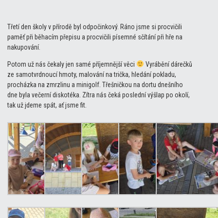
Třetí den školy v přírodě byl odpočinkový. Ráno jsme si procvičili
paměť při běhacím přepisu a procvičili písemné sčítání při hře na
nakupování.
Potom už nás čekaly jen samé příjemnější věci
Vyrábění dárečků
ze samotvrdnoucí hmoty, malování na trička, hledání pokladu,
procházka na zmrzlinu a minigolf. Třešničkou na dortu dnešního
dne byla večerní diskotéka. Zítra nás čeká poslední výšlap po okolí,
tak už jdeme spát, ať jsme fit.