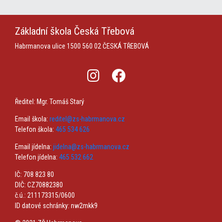
Základní škola
Česká Třebová
Habrmanova ulice 1500
560 02 ČESKÁ TŘEBOVÁ
Ředitel: Mgr. Tomáš Starý
Email škola:
reditel@zs-habrmanova.cz
Telefon škola:
465 534 626
Email jídelna:
jidelna@zs-habrmanova.cz
Telefon jídelna:
465 532 662
IČ: 708 823 80
DIČ: CZ70882380
č.ú.: 211173315/0600
ID datové schránky: nw2mkk9