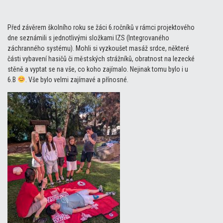
Před závěrem školního roku se žáci 6.ročníků v rámci projektového
dne seznámili s jednotlivými složkami IZS (Integrovaného
záchranného systému). Mohli si vyzkoušet masáž srdce, některé
části vybavení hasičů či městských strážníků, obratnost na lezecké
stěně a vyptat se na vše, co koho zajímalo. Nejinak tomu bylo i u
6.B
. Vše bylo velmi zajímavé a přínosné.