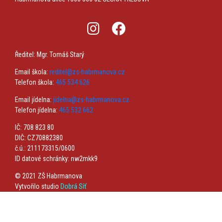
Ředitel: Mgr. Tomáš Starý
Email škola:
reditel@zs-habrmanova.cz
Telefon škola:
465 534 626
Email jídelna:
jidelna@zs-habrmanova.cz
Telefon jídelna:
465 532 662
IČ: 708 823 80
DIČ: CZ70882380
č.ú.: 211173315/0600
ID datové schránky: nw2mkk9
© 2021 ZŠ Habrmanova
Vytvořilo studio
Dobrá Síť