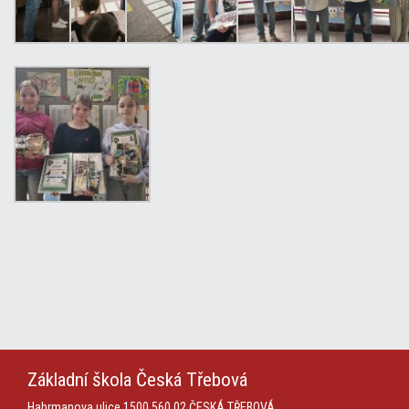
Základní škola
Česká Třebová
Habrmanova ulice 1500
560 02 ČESKÁ TŘEBOVÁ