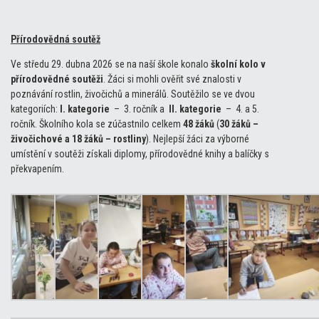
Přírodovědná soutěž
Ve středu 29. dubna 2026 se na naší škole konalo
školní kolo v
přírodovědné soutěži
. Žáci si mohli ověřit své znalosti v
poznávání rostlin, živočichů a minerálů. Soutěžilo se ve dvou
kategoriích:
I. kategorie
– 3. ročník a
II. kategorie
– 4. a 5.
ročník. Školního kola se zúčastnilo celkem
48 ž
áků
(
30 žá
ků –
živočichové a 18 žáků – rostliny
). Nejlepší žáci za výborné
umístění v soutěži získali diplomy, přírodovědné knihy a balíčky s
překvapením.