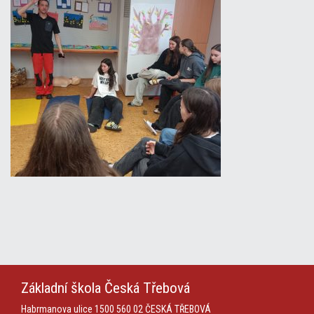
Základní škola
Česká Třebová
Habrmanova ulice 1500
560 02 ČESKÁ TŘEBOVÁ