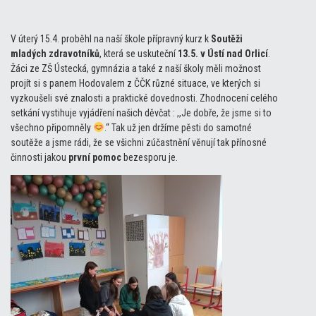
V úterý 15.4. proběhl na naší škole přípravný kurz k
Soutěži
mladých zdravotníků
, která se uskuteční
13.5. v Ústí nad Orlicí
.
Žáci ze ZŠ Ústecká, gymnázia a také z naší školy měli možnost
projít si s panem Hodovalem z ČČK různé situace, ve kterých si
vyzkoušeli své znalosti a praktické dovednosti. Zhodnocení celého
setkání vystihuje vyjádření našich děvčat : ,,Je dobře, že jsme si to
všechno připomněly
.“ Tak už jen držíme pěsti do samotné
soutěže a jsme rádi, že se všichni zúčastnění věnují tak přínosné
činnosti jakou
první pomoc
bezesporu je.