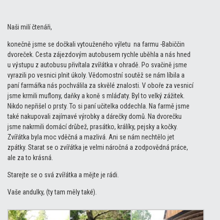
Naši milí čtenáři,
konečně jsme se dočkali vytouženého výletu na farmu -Babiččin
dvoreček. Cesta zájezdovým autobusem rychle uběhla a nás hned
u výstupu z autobusu přivítala zvířátka v ohradě. Po svačině jsme
vyrazili po vesnici plnit úkoly. Vědomostní soutěž se nám líbila a
paní farmářka nás pochválila za skvělé znalosti. V oboře za vesnicí
jsme krmili muflony, daňky a koně s mláďaty. Byl to velký zážitek.
Nikdo nepřišel o prsty. To si paní učitelka oddechla. Na farmě jsme
také nakupovali zajímavé výrobky a dárečky domů. Na dvorečku
jsme nakrmili domácí drůbež, prasátko, králíky, pejsky a kočky.
Zvířátka byla moc vděčná a mazlivá. Ani se nám nechtělo jet
zpátky. Starat se o zvířátka je velmi náročná a zodpovědná práce,
ale za to krásná.
Starejte se o svá zvířátka a mějte je rádi.
Vaše andulky, (ty tam měly také).