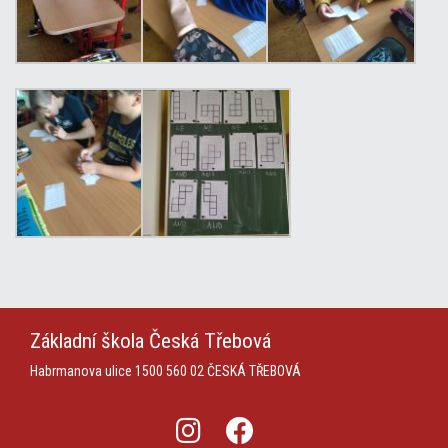
Základní škola
Česká Třebová
Habrmanova ulice 1500
560 02 ČESKÁ TŘEBOVÁ