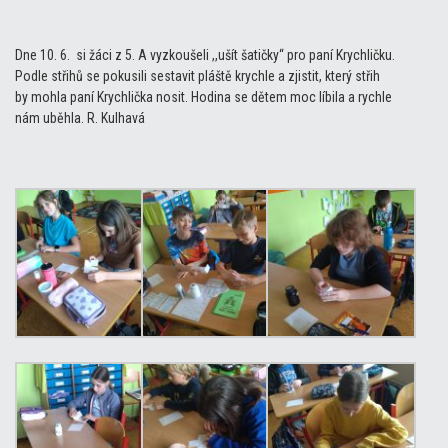
Dne 10. 6. si žáci z 5. A vyzkoušeli ,,ušít šatičky“ pro paní Krychličku.
Podle střihů se pokusili sestavit pláště krychle a zjistit, který střih
by mohla paní Krychlička nosit. Hodina se dětem moc líbila a rychle
nám uběhla. R. Kulhavá