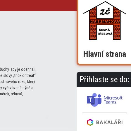
Hlavní strana
duchy, aby je odehnali.
lovy „trick or treat“
Přihlaste se do:
hod nového roku, který
ny vyřezávané dýně a
měrek, rébusů,