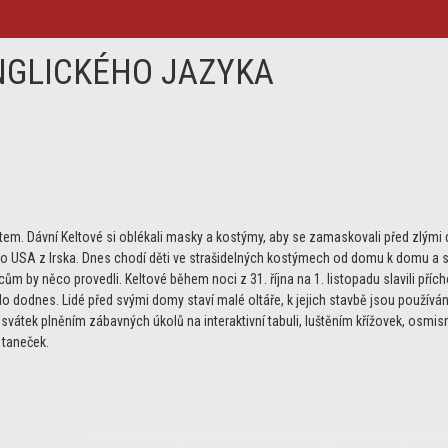
 ANGLICKÉHO JAZYKA
čtem. Dávní Keltové si oblékali masky a kostýmy, aby se zamaskovali před zlými 
USA z Irska. Dnes chodí děti ve strašidelných kostýmech od domu k domu a se s
m by něco provedli. Keltové během noci z 31. října na 1. listopadu slavili příc
 dodnes. Lidé před svými domy staví malé oltáře, k jejich stavbě jsou používá
svátek plněním zábavných úkolů na interaktivní tabuli, luštěním křížovek, osmis
 taneček.