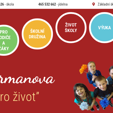
626
- škola
465 532 662
- jídelna
Základní š
ŽIVOT
VÝUKA
ŠKOLY
ŠKOLNÍ
PRO
DRUŽINA
ODIČE
A
ŽÁKY
rmanova
ro život”