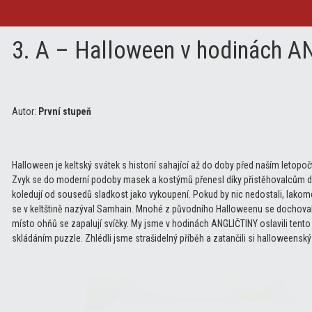
3. A – Halloween v hodinách
Autor:
První stupeň
Halloween je keltský svátek s historií sahající až do doby před naším letopo
Zvyk se do moderní podoby masek a kostýmů přenesl díky přistěhovalcům do 
koledují od sousedů sladkost jako vykoupení. Pokud by nic nedostali, lakomců
se v keltštině nazýval Samhain. Mnohé z původního Halloweenu se dochovalo
místo ohňů se zapalují svíčky. My jsme v hodinách ANGLIČTINY oslavili tento 
skládáním puzzle. Zhlédli jsme strašidelný příběh a zatančili si halloweenský