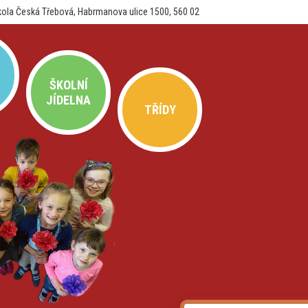
kola Česká Třebová, Habrmanova ulice 1500, 560 02
ŠKOLNÍ
JÍDELNA
TŘÍDY