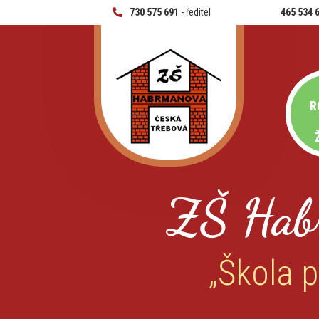
730 575 691
- ředitel
465 534 
R
ZŠ Hab
„Škola p