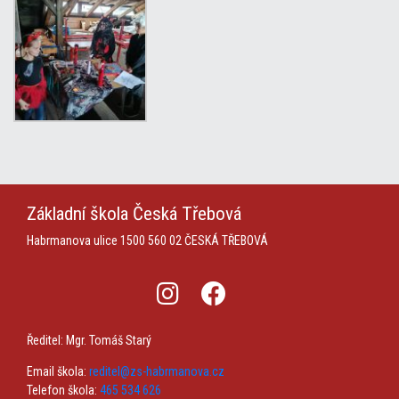
Základní škola
Česká Třebová
Habrmanova ulice 1500
560 02 ČESKÁ TŘEBOVÁ
Ředitel: Mgr. Tomáš Starý
Email škola:
reditel@zs-habrmanova.cz
Telefon škola:
465 534 626