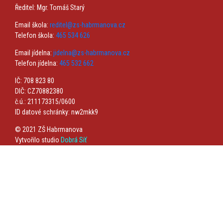
Ředitel: Mgr. Tomáš Starý
Email škola:
reditel@zs-habrmanova.cz
Telefon škola:
465 534 626
Email jídelna:
jidelna@zs-habrmanova.cz
Telefon jídelna:
465 532 662
IČ: 708 823 80
DIČ: CZ70882380
č.ú.: 211173315/0600
ID datové schránky: nw2mkk9
© 2021 ZŠ Habrmanova
Vytvořilo studio
Dobrá Síť