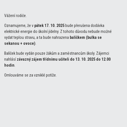
Vážení rodiče.
Oznamujeme, že v
pátek 17. 10. 2025
bude přerušena dodávka
elektrické energie do školní jídelny. Z tohoto důvodu nebude možné
vydat teplou stravu, a ta bude nahrazena
balíčkem (bulka se
sekanou + ovoce)
.
Balíček bude vydán pouze žákům a zaměstnancům školy. Zájemci
nahlásí
závazný zájem třídnímu učiteli do 13. 10. 2025 do 12.00
hodin
.
Omlouváme se za vzniklé potíže.